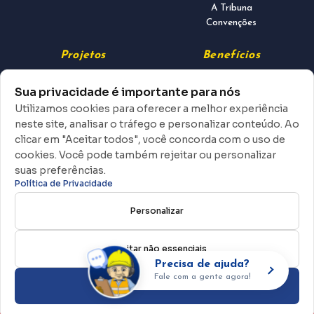
A Tribuna
Convenções
Projetos
Benefícios
Sindicato Cidadão
Clube de Vantagens
Sua privacidade é importante para nós
Padaria na Obra
Colônia de Férias
Utilizamos cookies para oferecer a melhor experiência
Doença da Mente
Banco de Talentos
neste site, analisar o tráfego e personalizar conteúdo. Ao
Boa Visão
INSS
Seguro Desemprego
clicar em "Aceitar todos", você concorda com o uso de
cookies. Você pode também rejeitar ou personalizar
suas preferências.
Política de Privacidade
R. Conde de Sarzedas, 286 — Centro
Seja
(11) 96948-0120
Sócio
Personalizar
(11) 3388-4800
contato@sintraconsp.org.br
Rejeitar não essenciais
Precisa de a
Fale com a gente 
Aceitar todos
© 2026
Sintracon-SP
. Todos os direitos reservados.
Desenvolvido por
Vazto